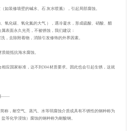
质（如装修墙壁的碱水、石 灰水喷溅），引起局部腐蚀。
物、氧化碳、氧化氮的大气 ），遇冷凝水，形成硫酸、硝酸、醋
金属表面永久光亮，不被锈蚀，我们建议：
擦洗，去除附着物，消除引发修饰的外界因素。
16材质能抵抗海水腐蚀。
合相应国家标准，达不到304 材质要求。因此也会引起生锈，这就
料——
不锈耐酸钢的简称，耐空气、蒸汽、水等弱腐蚀介质或具有不锈性的钢种称为
、盐等化学浸蚀）腐蚀的钢种称为耐酸钢。