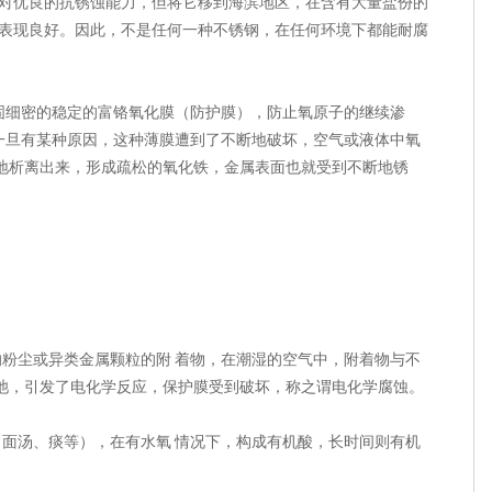
绝对优良的抗锈蚀能力，但将它移到海滨地区，在含有大量盐份的
则表现良好。因此，不是任何一种不锈钢，在任何环境下都能耐腐
固细密的稳定的富铬氧化膜（防护膜），防止氧原子的继续渗
一旦有某种原因，这种薄膜遭到了不断地破坏，空气或液体中氧
断地析离出来，形成疏松的氧化铁，金属表面也就受到不断地锈
的粉尘或异类金属颗粒的附 着物，在潮湿的空气中，附着物与不
电池，引发了电化学反应，保护膜受到破坏，称之谓电化学腐蚀。
、面汤、痰等），在有水氧 情况下，构成有机酸，长时间则有机