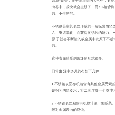
如304钢管，在干燥清洁的大气中，有
海雾中，很快就会生锈了；而316钢管
蚀、不生锈的。
不锈钢是靠其表面形成的一层极薄而坚
入、继续氧化，而获得抗锈蚀的能力。
原 子就会不断渗入或金属中铁原子不
蚀。
这种表面膜受到破坏的形式很多。
日常生 活中多见的有如下几种：
1.不锈钢表面存积着含有其他金属元素
锈钢间的冷凝水，将二者连成一个 微
2.不锈钢表面粘附有机物汁液（如瓜菜
酸对金属表面的腐蚀。